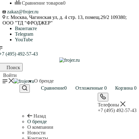
Сравнение товаров
0
zakaz@frojer.ru
г. Москва, Чагинская ул, д. 4 стр. 13, помещ.29/2 109380;
ООО "ТД "ФРОДЖЕР"
Вконтакте
Telegram
YouTube
+7 (495) 492-57-43
Поиск
Войти
О бренде
Сравнение
0
Отложенные
0
Корзина
0
Телефоны
+7 (495) 492-57-43
Назад
О бренде
О компании
Новости
Контакты