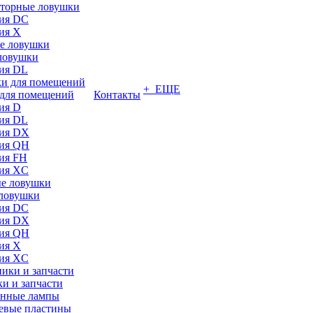
торные ловушки
ия DC
ия X
ловушки
ия DL
+ ЕЩЕ
для помещений
Контакты
ия D
ия DL
ия DX
ия QH
ия FH
ия XC
ловушки
ия DC
ия DX
ия QH
ия X
ия XC
и и запчасти
нные лампы
евые пластины