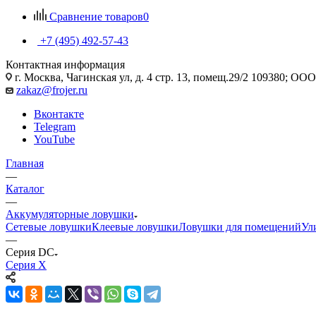
Сравнение товаров
0
+7 (495) 492-57-43
Контактная информация
г. Москва, Чагинская ул, д. 4 стр. 13, помещ.29/2 109380; 
zakaz@frojer.ru
Вконтакте
Telegram
YouTube
Главная
—
Каталог
—
Аккумуляторные ловушки
Сетевые ловушки
Клеевые ловушки
Ловушки для помещений
Ул
—
Серия DC
Серия X