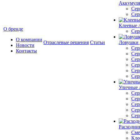
Аккумуля
Сер
Сер
Клеевые 
О бренде
Сер
О компании
Отраслевые решения
Статьи
Ловушки 
Новости
Сер
Контакты
Сер
Сер
Сер
Сер
Сер
Уличные 
Сер
Сер
Сер
Сер
Сер
Расходник
Сме
Кле