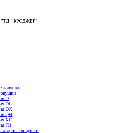
ООО "ТД "ФРОДЖЕР"
ловушки
ия D
ия DL
ия DX
ия QH
ия XC
ия FH