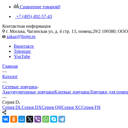
Сравнение товаров
0
+7 (495) 492-57-43
Контактная информация
г. Москва, Чагинская ул, д. 4 стр. 13, помещ.29/2 109380; 
zakaz@frojer.ru
Вконтакте
Telegram
YouTube
Главная
—
Каталог
—
Сетевые ловушки
Аккумуляторные ловушки
Клеевые ловушки
Ловушки для поме
—
Серия D
Серия DL
Серия DX
Серия QH
Серия XC
Серия FH