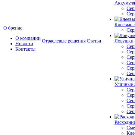
Аккумуля
Сер
Сер
Клеевые 
О бренде
Сер
О компании
Отраслевые решения
Статьи
Ловушки 
Новости
Сер
Контакты
Сер
Сер
Сер
Сер
Сер
Уличные 
Сер
Сер
Сер
Сер
Сер
Расходник
Сме
Кле