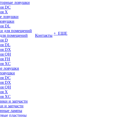
торные ловушки
ия DC
ия X
ловушки
ия DL
+ ЕЩЕ
для помещений
Контакты
ия D
ия DL
ия DX
ия QH
ия FH
ия XC
ловушки
ия DC
ия DX
ия QH
ия X
ия XC
и и запчасти
нные лампы
евые пластины