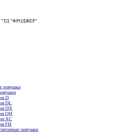
ООО "ТД "ФРОДЖЕР"
ловушки
ия D
ия DL
ия DX
ия QH
ия XC
ия FH