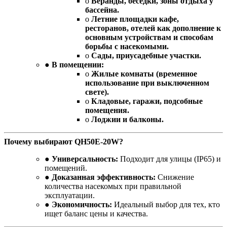
o
Веранды, беседки, зоны отдыха у
бассейна.
o
Летние площадки кафе,
ресторанов, отелей как дополнение к
основным устройствам и способам
борьбы с насекомыми.
o
Сады, приусадебные участки.
●
В помещении:
o
Жилые комнаты (временное
использование при выключенном
свете).
o
Кладовые, гаражи, подсобные
помещения.
o
Лоджии и балконы.
Почему выбирают QH50E-20W?
●
Универсальность:
Подходит для улицы (IP65) и
помещений.
●
Доказанная эффективность:
Снижение
количества насекомых при правильной
эксплуатации.
●
Экономичность:
Идеальный выбор для тех, кто
ищет баланс цены и качества.