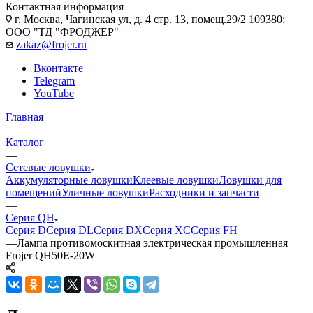
Контактная информация
г. Москва, Чагинская ул, д. 4 стр. 13, помещ.29/2 109380;
ООО "ТД "ФРОДЖЕР"
zakaz@frojer.ru
Вконтакте
Telegram
YouTube
Главная
—
Каталог
—
Сетевые ловушки
Аккумуляторные ловушки
Клеевые ловушки
Ловушки для
помещений
Уличные ловушки
Расходники и запчасти
—
Серия QH
Серия D
Серия DL
Серия DX
Серия XC
Серия FH
—
Лампа противомоскитная электрическая промышленная
Frojer QH50E-20W