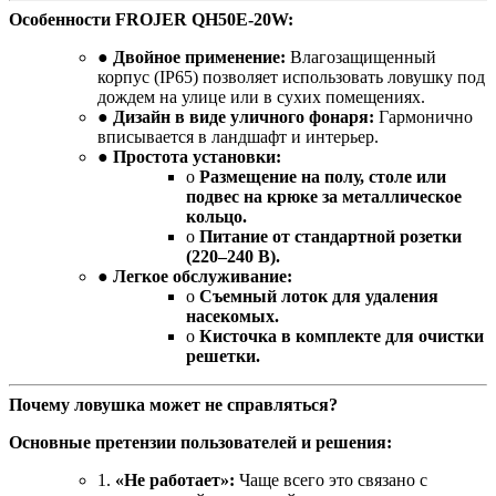
Особенности FROJER QH50E-20W:
●
Двойное применение:
Влагозащищенный
корпус (IP65) позволяет использовать ловушку под
дождем на улице или в сухих помещениях.
●
Дизайн в виде уличного фонаря:
Гармонично
вписывается в ландшафт и интерьер.
●
Простота установки:
o
Размещение на полу, столе или
подвес на крюке за металлическое
кольцо.
o
Питание от стандартной розетки
(220–240 В).
●
Легкое обслуживание:
o
Съемный лоток для удаления
насекомых.
o
Кисточка в комплекте для очистки
решетки.
Почему ловушка может не справляться?
Основные претензии пользователей и решения:
1.
«Не работает»:
Чаще всего это связано с