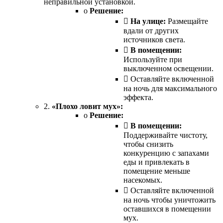
неправильной установкой.
o
Решение:

На улице:
Размещайте
вдали от других
источников света.

В помещении:
Используйте при
выключенном освещении.
 Оставляйте включенной
на ночь для максимального
эффекта.
2.
«Плохо ловит мух»:
o
Решение:

В помещении:
Поддерживайте чистоту,
чтобы снизить
конкуренцию с запахами
еды и привлекать в
помещение меньше
насекомых.
 Оставляйте включенной
на ночь чтобы уничтожить
оставшихся в помещении
мух.