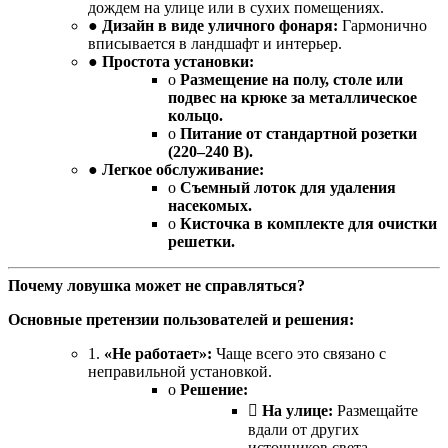
дождем на улице или в сухих помещениях.
●
Дизайн в виде уличного фонаря:
Гармонично
вписывается в ландшафт и интерьер.
●
Простота установки:
o
Размещение на полу, столе или
подвес на крюке за металлическое
кольцо.
o
Питание от стандартной розетки
(220–240 В).
●
Легкое обслуживание:
o
Съемный лоток для удаления
насекомых.
o
Кисточка в комплекте для очистки
решетки.
Почему ловушка может не справляться?
Основные претензии пользователей и решения:
1.
«Не работает»:
Чаще всего это связано с
неправильной установкой.
o
Решение:

На улице:
Размещайте
вдали от других
источников света.