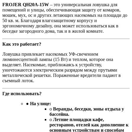
FROJER QH20A-15W
– это универсальная ловушка для
помещений и улицы, обеспечивающая защиту от комаров,
мошек, мух, ос и других летающих насекомых на площади до
50 кв. м. Благодаря влагозащитному корпусу и
эргономичному дизайну, она может использоваться как в
беседке загородного дома, так и в жилой комнате.
Как это работает?
Ловушка привлекает насекомых УФ-свечением
люминесцентной лампы (15 Вт) и теплом, которое она
выделяет. Насекомые, приближаясь к устройству,
уничтожаются электрическим разрядом между прутьями
металлической решетки. Пораженные вредители падают в
съемный лоток.
Где использовать?
●
На улице:
o
Веранды, беседки, зоны отдыха у
бассейна.
o
Летние площадки кафе,
ресторанов, отелей как дополнение к
основным устройствам и способам