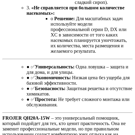
сладкий сироп).
3.
«Не справляется при большом количестве
насекомых»:
o
Решение:
Для масштабных задач
используйте модели
профессиональной серии D, DX или
XC в зависимости от того каких
насекомых планируется уничтожать,
их количества, места размещения и
желаемого результата.
● ✅
Универсальность:
Одна ловушка – защита и
для дома, и для улицы.
● ✅
Экономичность:
Низкая цена без ущерба для
базовой эффективности.
● ✅
Безопасность:
Защитная решетка и отсутствие
химикатов.
● ✅
Простота:
Не требует сложного монтажа или
обслуживания.
FROJER QH20A-15W
– это универсальный помощник,
который подойдет для тех, кто ценит практичность. Она не
заменит профессиональные модели, но при правильном
использовании создаст комфортную зону отдыха как на