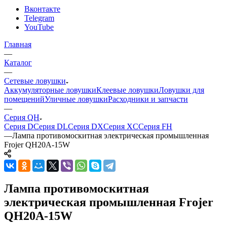
Вконтакте
Telegram
YouTube
Главная
—
Каталог
—
Сетевые ловушки
Аккумуляторные ловушки
Клеевые ловушки
Ловушки для
помещений
Уличные ловушки
Расходники и запчасти
—
Серия QH
Серия D
Серия DL
Серия DX
Серия XC
Серия FH
—
Лампа противомоскитная электрическая промышленная
Frojer QH20A-15W
Лампа противомоскитная
электрическая промышленная Frojer
QH20A-15W