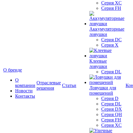
Серия XC
Серия FH
Аккумуляторные
ловушки
Серия DC
Серия X
Клеевые
ловушки
О бренде
Серия DL
О
Отраслевые
компании
Статьи
Ко
Ловушки для
решения
Новости
помещений
Контакты
Серия D
Серия DL
Серия DX
Серия QH
Серия FH
Серия XC