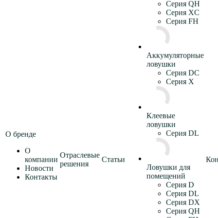
Серия QH
Серия XC
Серия FH
Аккумуляторные
ловушки
Серия DC
Серия X
Клеевые
ловушки
Серия DL
О бренде
О
Отраслевые
компании
Статьи
Ко
решения
Ловушки для
Новости
помещений
Контакты
Серия D
Серия DL
Серия DX
Серия QH