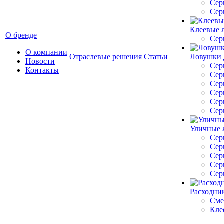
Сер
Сер
Клеевые 
О бренде
Сер
О компании
Отраслевые решения
Статьи
Ловушки 
Новости
Сер
Контакты
Сер
Сер
Сер
Сер
Сер
Уличные 
Сер
Сер
Сер
Сер
Сер
Расходник
Сме
Кле