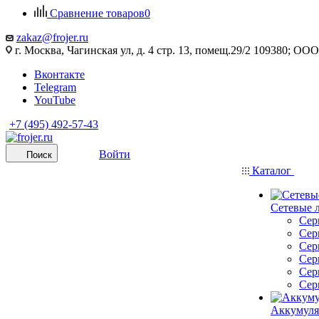
Сравнение товаров
0
zakaz@frojer.ru
г. Москва, Чагинская ул, д. 4 стр. 13, помещ.29/2 109380; 
Вконтакте
Telegram
YouTube
+7 (495) 492-57-43
Войти
Поиск
Каталог
Сетевые 
Сер
Сер
Сер
Сер
Сер
Сер
Аккумуля