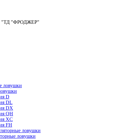
ООО "ТД "ФРОДЖЕР"
ловушки
ия D
ия DL
ия DX
ия QH
ия XC
ия FH
торные ловушки