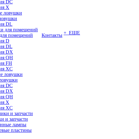
ия DC
ия X
ловушки
ия DL
+ ЕЩЕ
для помещений
Контакты
ия D
ия DL
ия DX
ия QH
ия FH
ия XC
ловушки
ия DC
ия DX
ия QH
ия X
ия XC
и и запчасти
нные лампы
евые пластины