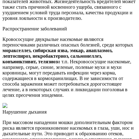
показателей животных. Жизнедеятельность вредителей может
также стать причиной косвенного ущерба, связанного с
ухудшением условий труда персонала, качества продукции и
уровня лояльности к производителю.
Распространение заболеваний
Кровососущие двукрылые насекомые являются
переносчиками различных опасных болезней, среди которых
моракселлез, сибирская язва, эмкар, анаплазмоз,
лептоспироз, некробактериоз, сальмонеллез,
конъюнктивит, телязиоз
и т.п. Некровососущие насекомые,
например, серые, синие, зеленые, полевые мухи и мухи
коровницы, могут передавать инфекции через корма,
содержащиеся в кормохранилищах. В не зависимости от
способа заражения может потребоваться дорогостоящее
лечение, а в некоторых случаях и ликвидации поголовья в
целях пресечения эпидемии.
Нарушение дыхания
При массовом нападении мошки дополнительным фактором
риска является проникновение насекомых в глаза, уши, нос и
дыхательные пути. Это приводит к образованию отеков,