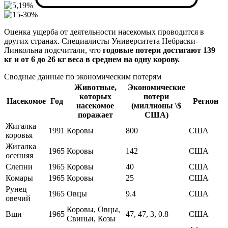
Оценка ущерба от деятельности насекомых проводится в
других странах. Специалисты Университета Небраски-
Линкольна подсчитали, что
годовые потери достигают 139
кг и от 6 до 26 кг веса в среднем на одну корову.
Сводные данные по экономическим потерям
Животные,
Экономические
которых
потери
Насекомое
Год
Регион
насекомое
(миллионы \$
поражает
США)
Жигалка
1991
Коровы
800
США
коровья
Жигалка
1965
Коровы
142
США
осенняя
Слепни
1965
Коровы
40
США
Комары
1965
Коровы
25
США
Рунец
1965
Овцы
9.4
США
овечий
Коровы, Овцы,
Вши
1965
47, 47, 3, 0.8
США
Свиньи, Козы