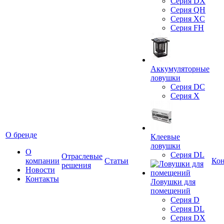
Серия DX
Серия QH
Серия XC
Серия FH
Аккумуляторные
ловушки
Серия DC
Серия X
О бренде
Клеевые
ловушки
О
Серия DL
Отраслевые
компании
Статьи
Ко
решения
Новости
Контакты
Ловушки для
помещений
Серия D
Серия DL
Серия DX