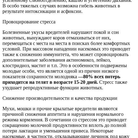
усиленному слюноотделению, кашлю и угнетению дыхания.
В особо тяжелых случаях возможна гибель животных в
результате интоксикации и асфиксии.
Провоцирование стресса
Болезненные укусы вредителей нарушают покой и сон
животных, вынуждают коров отмахиваться от них,
перемещаться с места на места в поисках более комфортных
условий. При массовом нападении насекомых это приводит
также к снижению иммунитета, что может спровоцировать
дополнительные заболевания актиномикоз, лейкоз,
клостридиоз, мастит и т.п. Это в особенности подвержены
молодые особи, что является одной из причин низкого
показателя сохранности молодняка
—80% всех потерь
приходится на телят в возрасте 15-20 дней.
Стресс также
ухудшает репродуктивные функции животных.
Снижение производительности и качества продукции
Мухи, мошки и прочие крылатые вредители являются
причиной снижения аппетита и нарушения нормального
режима кормления. В сочетании со стрессом это приводит
сокращению молочной продуктивности вплоть до полной
потери лактации и уменьшения привеса. Некоторые
насекомые, в частности, откладывающие личинок под кожу