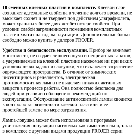
10 сменных клеевых пластин в комплекте.
Клеевой слой
сохраняет адгезивные свойства в течение долгого времени, не
высыхает сохнет и не твердеет под действием ультрафиолета,
может храниться более двух лет без потери свойств. При
условии слабой загрязненности помещения комплектных
пластин хватит на год эксплуатации. Дополнительные блоки
свободно можно купить у дилеров FROJER.
Удобство и безопасность эксплуатации.
Прибор не занимает
много места, не создает лишнего шума и неприятных запахов,
а удерживаемые на клеевой пластине насекомые ни при каких
условиях не выпадают из ловушки, что исключает загрязнение
окружающего пространства. В отличие от химических
инсектицидов и репеллентов, электрическая
противомоскитная лампа не выделяет никаких активных
веществ в процессе работы. Она полностью безопасна для
людей при условии соблюдению рекомендаций по
эксплуатации. Обслуживание антимоскитной лампы сводится
к контролю загрязненности клеевой пластины и ее
простейшей замене по мере загрязнения.
Лампа-ловушка может быть использована в программе
уничтожения популяции насекомых как самостоятельно, так и
в комплексе с другими видами продукции FROJER серии