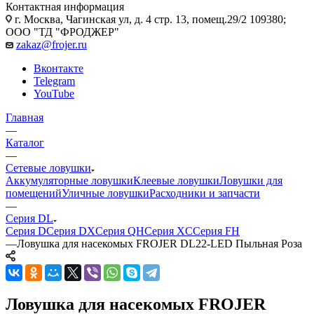
Контактная информация
г. Москва, Чагинская ул, д. 4 стр. 13, помещ.29/2 109380;
ООО "ТД "ФРОДЖЕР"
zakaz@frojer.ru
Вконтакте
Telegram
YouTube
Главная
—
Каталог
—
Сетевые ловушки
Аккумуляторные ловушки
Клеевые ловушки
Ловушки для
помещений
Уличные ловушки
Расходники и запчасти
—
Серия DL
Серия D
Серия DX
Серия QH
Серия XC
Серия FH
—
Ловушка для насекомых FROJER DL22-LED Пыльная Роза
Ловушка для насекомых FROJER