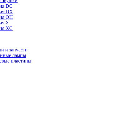
ловушки
ия DC
ия DX
ия QH
ия X
ия XC
и и запчасти
нные лампы
евые пластины