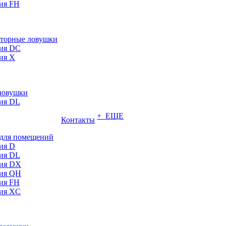
ия FH
торные ловушки
ия DC
ия X
ловушки
ия DL
+ ЕЩЕ
Контакты
для помещений
ия D
ия DL
ия DX
ия QH
ия FH
ия XC