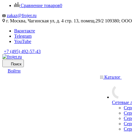
Сравнение товаров
0
zakaz@frojer.ru
г. Москва, Чагинская ул, д. 4 стр. 13, помещ.29/2 109380; 
Вконтакте
Telegram
YouTube
+7 (495) 492-57-43
Поиск
Войти
Каталог
Сетевые 
Сер
Сер
Сер
Сер
Сер