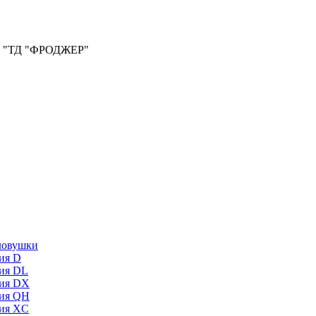
ООО "ТД "ФРОДЖЕР"
ловушки
ия D
ия DL
ия DX
ия QH
ия XC