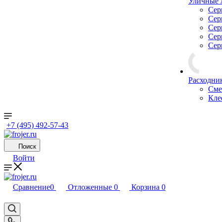
Уличные 
Сер
Сер
Сер
Сер
Сер
Расходник
Сме
Кле
+7 (495) 492-57-43
Поиск
Войти
Сравнение
0
Отложенные
0
Корзина
0