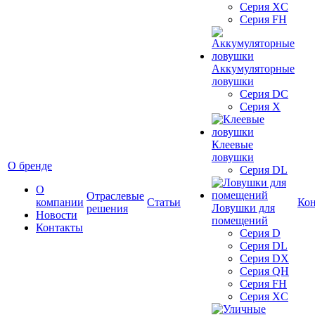
Серия XC
Серия FH
Аккумуляторные
ловушки
Серия DC
Серия X
Клеевые
ловушки
О бренде
Серия DL
О
Отраслевые
компании
Статьи
Ко
Ловушки для
решения
Новости
помещений
Контакты
Серия D
Серия DL
Серия DX
Серия QH
Серия FH
Серия XC