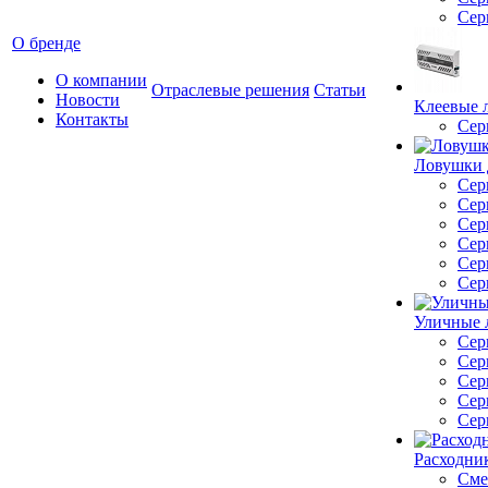
Сер
О бренде
О компании
Отраслевые решения
Статьи
Новости
Клеевые 
Контакты
Сер
Ловушки 
Сер
Сер
Сер
Сер
Сер
Сер
Уличные 
Сер
Сер
Сер
Сер
Сер
Расходник
Сме