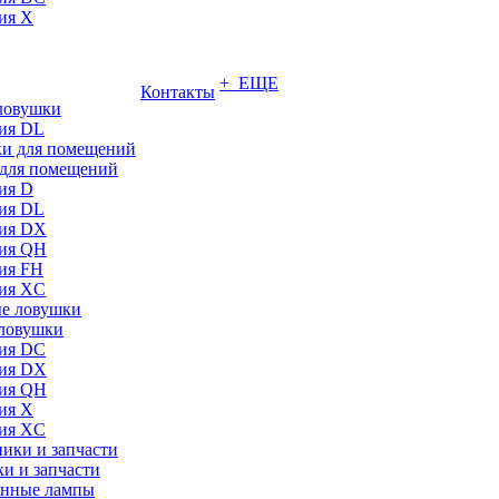
ия X
+ ЕЩЕ
Контакты
ловушки
ия DL
для помещений
ия D
ия DL
ия DX
ия QH
ия FH
ия XC
ловушки
ия DC
ия DX
ия QH
ия X
ия XC
и и запчасти
нные лампы