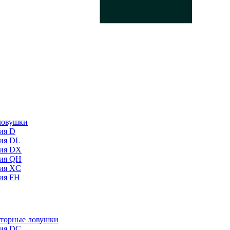
ловушки
ия D
ия DL
ия DX
ия QH
ия XC
ия FH
торные ловушки
ия DC